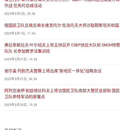
作战 任务的总结活动
2023年6月5日, 05:56
俄国民卫队总局总局长维克托尔·佐洛托夫大将访鞑靼斯坦共和国
2023年6月1日, 11:34
弗拉季斯拉夫·叶尔绍夫上将主持召开 СОБР快应大队和 ОМОН特警
队队 长参加教学法集训班
2023年5月31日, 15:26
谢尔盖·列别杰夫警察上将出席“新地区一体化”战略会议
2023年5月31日, 06:50
阿列克谢伊·别兹祖比科夫上将访国民卫队南部大警区总部和 国民
卫队参特军动的部署点
2023年5月30日, 10:29
俄罗斯联邦总统授予参特军动的军官勇敢勋章
2023年5月24日, 07:44