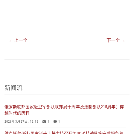
← 上一个
下一个 →
新闻流
俄罗斯联邦国家近卫军部队联邦局十周年及法制部队215周年：穿
越时代的历程
2026年3月27日, 13:15
1
1
维克托尔·斯特里古诺夫上将主持召开“ОДОН”特战队施完成服务和