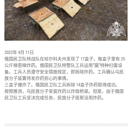
2022年 4月 11日
俄国民卫队特战队在哈尔科夫州发现了 17盒子，每盒子里有 25
公斤梯恩梯炸药。俄国民卫队特警队工兵运用“猫”特种扫雷设
备。工兵人员遵守安全措施规定，即拆除炸药。工兵确认乌民
族分子装置待发炸药担心的事情。
三盒子爆炸了。俄国民卫队工兵拆除 14盒子炸药取得成功。
按照推测，乌民族分子安装炸药以炸毁桥梁。但是，由于俄国
民卫队工兵坚决完成任务，民族分子匪帮没用炸药。