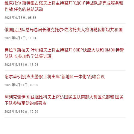
维克托尔·斯特里古诺夫上将主持召开“ОДОН”特战队施完成服务和
作战 任务的总结活动
2023年6月5日, 05:56
俄国民卫队总局总局长维克托尔·佐洛托夫大将访鞑靼斯坦共和国
2023年6月1日, 11:34
弗拉季斯拉夫·叶尔绍夫上将主持召开 СОБР快应大队和 ОМОН特警
队队 长参加教学法集训班
2023年5月31日, 15:26
谢尔盖·列别杰夫警察上将出席“新地区一体化”战略会议
2023年5月31日, 06:50
阿列克谢伊·别兹祖比科夫上将访国民卫队南部大警区总部和 国民
卫队参特军动的部署点
2023年5月30日, 10:29
俄罗斯联邦总统授予参特军动的军官勇敢勋章
2023年5月24日, 07:44