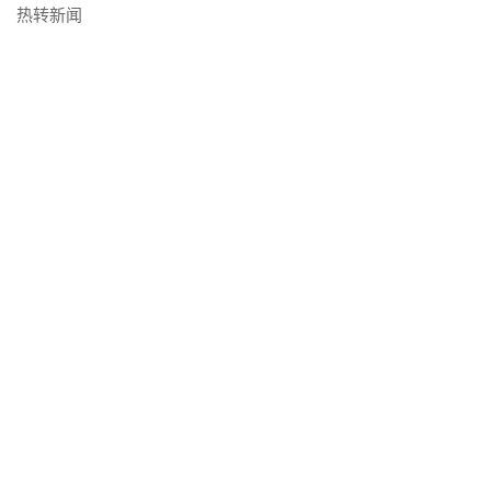
热转新闻
俄国民卫队召开联合指挥部的会议
2023年5月23日, 17:44
阿列克谢伊·别兹祖比科夫上将赴鞑靼斯坦共和国 进行工作访问
2023年5月22日, 16:37
维克托尔·佐洛托夫大将出席协调委员会的会议
2023年5月22日, 13:54