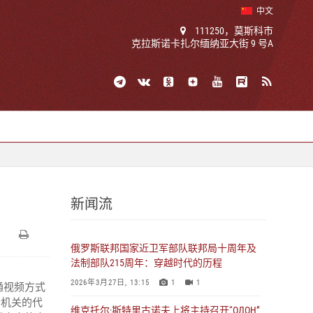
中文
111250，莫斯科市
克拉斯诺卡扎尔缅纳亚大街 9 号A
新闻流
俄罗斯联邦国家近卫军部队联邦局十周年及
法制部队215周年：穿越时代的历程
2026年3月27日, 13:15
1
1
通视频方式
行机关的代
维克托尔·斯特里古诺夫上将主持召开“ОДОН”