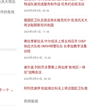
托夫大将出
特战队施完成服务和作战 任务的总结活动
2023年6月5日, 05:56
协作的有效
俄国民卫队总局总局长维克托尔·佐洛托夫大
将访鞑靼斯坦共和国
2023年6月1日, 11:34
弗拉季斯拉夫·叶尔绍夫上将主持召开 СОБР
快应大队和 ОМОН特警队队 长参加教学法集
训班
2023年5月31日, 15:26
谢尔盖·列别杰夫警察上将出席“新地区一体
化”战略会议
2023年5月31日, 06:50
阿列克谢伊·别兹祖比科夫上将访国民卫队南
下一个 →
部大警区总部和 国民卫队参特军动的部署点
2023年5月30日, 10:29
热转新闻