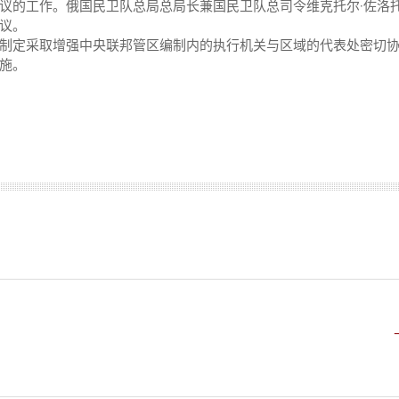
议的工作。俄国民卫队总局总局长兼国民卫队总司令维克托尔·佐洛
议。
制定采取增强中央联邦管区编制内的执行机关与区域的代表处密切
施。