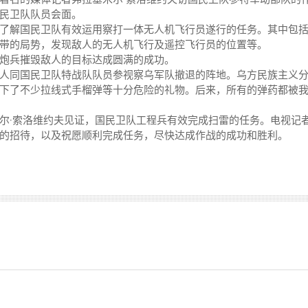
民卫队队员会面。
了解国民卫队有效运用察打一体无人机飞行员遂行的任务。其中包
带的局势，发现敌人的无人机飞行及遥控飞行员的位置等。
炮兵摧毁敌人的目标达成圆满的成功。
人同国民卫队特战队队员参视察乌军队撤退的阵地。乌方民族主义
下了不少拉线式手榴弹等十分危险的礼物。后来，所有的弹药都被
尔·索洛维约夫见证，国民卫队工程兵有效完成扫雷的任务。电视记
的招待，以及祝愿顺利完成任务，尽快达成作战的成功和胜利。