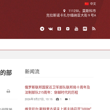
中文
111250，莫斯科市
克拉斯诺卡扎尔缅纳亚大街 9 号A
新闻流
署的部
俄罗斯联邦国家近卫军部队联邦局十周年及
法制部队215周年：穿越时代的历程
2026年3月27日, 13:15
1
1
维克托尔·斯特里古诺夫上将主持召开“ОДОН”
作战阵地，