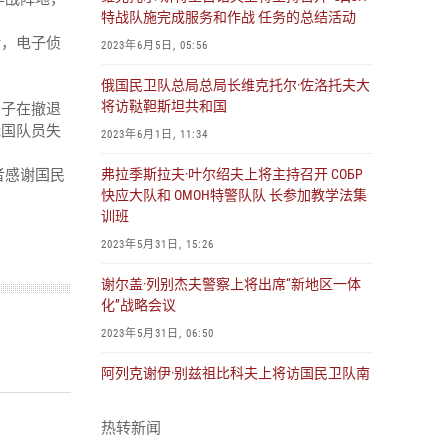
特战队施完成服务和作战 任务的总结活动
括，电子侦
2023年6月5日, 05:56
俄国民卫队总局总局长维克托尔·佐洛托夫大
将访鞑靼斯坦共和国
分子在撤退
我国队员失
2023年6月1日, 11:34
者感谢国民
弗拉季斯拉夫·叶尔绍夫上将主持召开 СОБР
快应大队和 ОМОН特警队队 长参加教学法集
训班
2023年5月31日, 15:26
谢尔盖·列别杰夫警察上将出席“新地区一体
化”战略会议
2023年5月31日, 06:50
阿列克谢伊·别兹祖比科夫上将访国民卫队南
部大警区总部和 国民卫队参特军动的部署点
2023年5月30日, 10:29
热转新闻