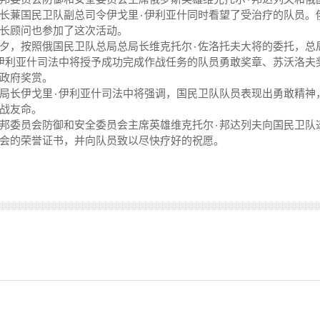
队副总司令伊戈里٠伊利亚什同时看望了受治疗的队员。俄国民卫队
长顾问也参加了这次活动。
照俄国民卫队总局总局长维克托尔٠佐洛托夫大将的委托，总局副总局长
政府奖赏。
将强调，国民卫队队员表现出勇敢精神，并冒着生
战友命。
员会防御和安全委员会主席英雄维克托尔٠邦达列夫向国民卫队递交俄罗斯
会的荣誉证书，并向队员致以尽快疗好的祝愿。