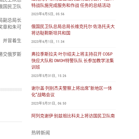
特战队施完成服务和作战 任务的总结活动
2023年6月5日, 05:56
俄国民卫队总局总局长维克托尔·佐洛托夫大
将访鞑靼斯坦共和国
2023年6月1日, 11:34
弗拉季斯拉夫·叶尔绍夫上将主持召开 СОБР
快应大队和 ОМОН特警队队 长参加教学法集
训班
2023年5月31日, 15:26
谢尔盖·列别杰夫警察上将出席“新地区一体
化”战略会议
2023年5月31日, 06:50
阿列克谢伊·别兹祖比科夫上将访国民卫队南
部大警区总部和 国民卫队参特军动的部署点
2023年5月30日, 10:29
热转新闻