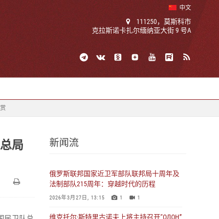
中文
111250，莫斯科市
克拉斯诺卡扎尔缅纳亚大街 9 号A
政府奖赏
新闻流
队总局
俄罗斯联邦国家近卫军部队联邦局十周年及
法制部队215周年：穿越时代的历程
2026年3月27日, 13:15
1
1
维克托尔·斯特里古诺夫上将主持召开“ОДОН”