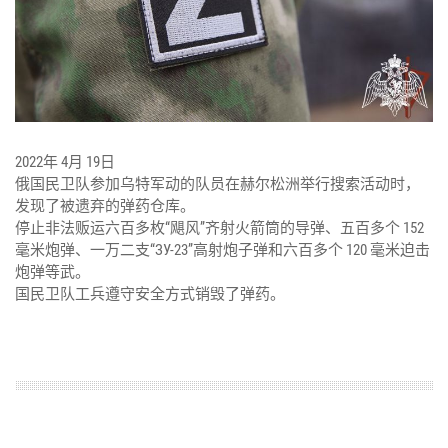
2022年 4月 19日
俄国民卫队参加乌特军动的队员在赫尔松洲举行搜索活动时，
发现了被遗弃的弹药仓库。
停止非法贩运六百多枚“飓风”齐射火箭筒的导弹、五百多个 152
毫米炮弹、一万二支“ЗУ-23”高射炮子弹和六百多个 120 毫米迫击
炮弹等武。
国民卫队工兵遵守安全方式销毁了弹药。