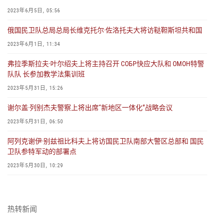
2023年6月5日, 05:56
俄国民卫队总局总局长维克托尔·佐洛托夫大将访鞑靼斯坦共和国
2023年6月1日, 11:34
弗拉季斯拉夫·叶尔绍夫上将主持召开 СОБР快应大队和 ОМОН特警
队队 长参加教学法集训班
2023年5月31日, 15:26
谢尔盖·列别杰夫警察上将出席“新地区一体化”战略会议
2023年5月31日, 06:50
阿列克谢伊·别兹祖比科夫上将访国民卫队南部大警区总部和 国民
卫队参特军动的部署点
2023年5月30日, 10:29
俄罗斯联邦总统授予参特军动的军官勇敢勋章
2023年5月24日, 07:44
热转新闻
俄国民卫队召开联合指挥部的会议