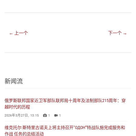
← 上一个
下一个 →
新闻流
俄罗斯联邦国家近卫军部队联邦局十周年及法制部队215周年：穿
越时代的历程
2026年3月27日, 13:15
1
1
维克托尔·斯特里古诺夫上将主持召开“ОДОН”特战队施完成服务和
作战 任务的总结活动