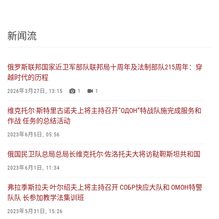
新闻流
俄罗斯联邦国家近卫军部队联邦局十周年及法制部队215周年：穿
越时代的历程
2026年3月27日, 13:15
1
1
维克托尔·斯特里古诺夫上将主持召开“ОДОН”特战队施完成服务和
作战 任务的总结活动
2023年6月5日, 05:56
俄国民卫队总局总局长维克托尔·佐洛托夫大将访鞑靼斯坦共和国
2023年6月1日, 11:34
弗拉季斯拉夫·叶尔绍夫上将主持召开 СОБР快应大队和 ОМОН特警
队队 长参加教学法集训班
2023年5月31日, 15:26