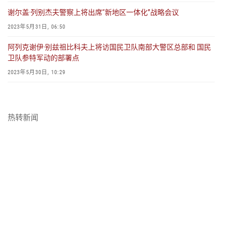
谢尔盖·列别杰夫警察上将出席“新地区一体化”战略会议
2023年5月31日, 06:50
阿列克谢伊·别兹祖比科夫上将访国民卫队南部大警区总部和 国民
卫队参特军动的部署点
2023年5月30日, 10:29
俄罗斯联邦总统授予参特军动的军官勇敢勋章
2023年5月24日, 07:44
热转新闻
俄国民卫队召开联合指挥部的会议
2023年5月23日, 17:44
阿列克谢伊·别兹祖比科夫上将赴鞑靼斯坦共和国 进行工作访问
2023年5月22日, 16:37
维克托尔·佐洛托夫大将出席协调委员会的会议
2023年5月22日, 13:54