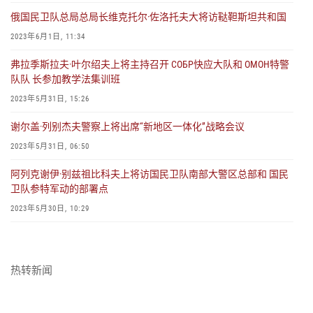
俄国民卫队总局总局长维克托尔·佐洛托夫大将访鞑靼斯坦共和国
2023年6月1日, 11:34
弗拉季斯拉夫·叶尔绍夫上将主持召开 СОБР快应大队和 ОМОН特警
队队 长参加教学法集训班
2023年5月31日, 15:26
谢尔盖·列别杰夫警察上将出席“新地区一体化”战略会议
2023年5月31日, 06:50
阿列克谢伊·别兹祖比科夫上将访国民卫队南部大警区总部和 国民
卫队参特军动的部署点
2023年5月30日, 10:29
俄罗斯联邦总统授予参特军动的军官勇敢勋章
2023年5月24日, 07:44
热转新闻
俄国民卫队召开联合指挥部的会议
2023年5月23日, 17:44