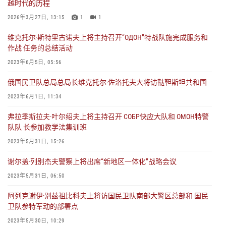
越时代的历程
2026年3月27日, 13:15
1
1
维克托尔·斯特里古诺夫上将主持召开“ОДОН”特战队施完成服务和
作战 任务的总结活动
2023年6月5日, 05:56
俄国民卫队总局总局长维克托尔·佐洛托夫大将访鞑靼斯坦共和国
2023年6月1日, 11:34
弗拉季斯拉夫·叶尔绍夫上将主持召开 СОБР快应大队和 ОМОН特警
队队 长参加教学法集训班
2023年5月31日, 15:26
谢尔盖·列别杰夫警察上将出席“新地区一体化”战略会议
2023年5月31日, 06:50
阿列克谢伊·别兹祖比科夫上将访国民卫队南部大警区总部和 国民
卫队参特军动的部署点
2023年5月30日, 10:29