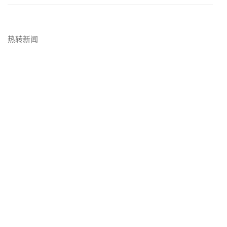
俄罗斯联邦总统授予参特军动的军官勇敢勋章
2023年5月24日, 07:44
热转新闻
俄国民卫队召开联合指挥部的会议
2023年5月23日, 17:44
阿列克谢伊·别兹祖比科夫上将赴鞑靼斯坦共和国 进行工作访问
2023年5月22日, 16:37
维克托尔·佐洛托夫大将出席协调委员会的会议
2023年5月22日, 13:54