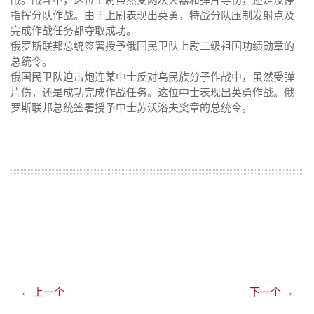
指挥分队作战。由于上尉表现出英勇，特战分队压制发射点及
完成作战任务都夺取成功。
俄罗斯联邦总统签署授予俄国民卫队上尉二级祖国功绩勋章的
总统令。
俄国民卫队迫击炮连某中士反对乌民族分子作战中，虽然受弹
片伤，还是成功完成作战任务。这位中士表现出英勇作战。俄
罗斯联邦总统签署授予中士苏沃洛夫奖章的总统令。
← 上一个
下一个 →