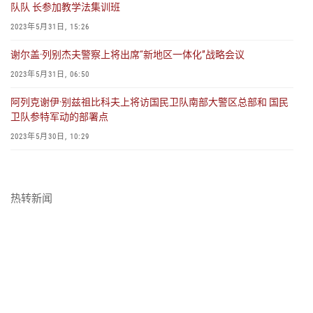
队队 长参加教学法集训班
2023年5月31日, 15:26
谢尔盖·列别杰夫警察上将出席“新地区一体化”战略会议
2023年5月31日, 06:50
阿列克谢伊·别兹祖比科夫上将访国民卫队南部大警区总部和 国民
卫队参特军动的部署点
2023年5月30日, 10:29
俄罗斯联邦总统授予参特军动的军官勇敢勋章
2023年5月24日, 07:44
热转新闻
俄国民卫队召开联合指挥部的会议
2023年5月23日, 17:44
阿列克谢伊·别兹祖比科夫上将赴鞑靼斯坦共和国 进行工作访问
2023年5月22日, 16:37
维克托尔·佐洛托夫大将出席协调委员会的会议