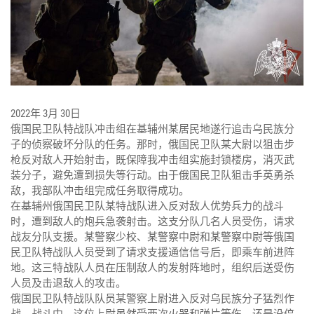
2022年 3月 30日
俄国民卫队特战队冲击组在基辅州某居民地遂行追击乌民族分
子的侦察破坏分队的任务。那时，俄国民卫队某大尉以狙击步
枪反对敌人开始射击，既保障我冲击组实施封锁楼房，消灭武
装分子，避免遭到损失等行动。由于俄国民卫队狙击手英勇杀
敌，我部队冲击组完成任务取得成功。
在基辅州俄国民卫队某特战队进入反对敌人优势兵力的战斗
时，遭到敌人的炮兵急袭射击。这支分队几名人员受伤，请求
战友分队支援。某警察少校、某警察中尉和某警察中尉等俄国
民卫队特战队人员受到了请求支援通信信号后，即乘车前进阵
地。这三特战队人员在压制敌人的发射阵地时，组织后送受伤
人员及击退敌人的攻击。
俄国民卫队特战队队员某警察上尉进入反对乌民族分子猛烈作
战。战斗中，这位上尉虽然受两次火器和弹片等伤，还是没停