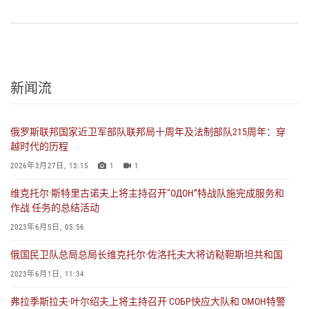
新闻流
俄罗斯联邦国家近卫军部队联邦局十周年及法制部队215周年：穿
越时代的历程
2026年3月27日, 13:15
1
1
维克托尔·斯特里古诺夫上将主持召开“ОДОН”特战队施完成服务和
作战 任务的总结活动
2023年6月5日, 05:56
俄国民卫队总局总局长维克托尔·佐洛托夫大将访鞑靼斯坦共和国
2023年6月1日, 11:34
弗拉季斯拉夫·叶尔绍夫上将主持召开 СОБР快应大队和 ОМОН特警