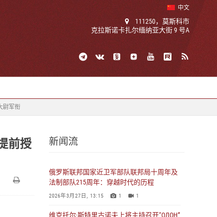
中文
111250，莫斯科市
克拉斯诺卡扎尔缅纳亚大街 9 号A
大尉军衔
新闻流
提前授
俄罗斯联邦国家近卫军部队联邦局十周年及
法制部队215周年：穿越时代的历程
2026年3月27日, 13:15
1
1
维克托尔·斯特里古诺夫上将主持召开“ОДОН”