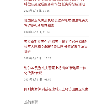
特战队施完成服务和作战 任务的总结活动
2023年6月5日, 05:56
俄国民卫队总局总局长维克托尔·佐洛托夫大
将访鞑靼斯坦共和国
2023年6月1日, 11:34
弗拉季斯拉夫·叶尔绍夫上将主持召开 СОБР
快应大队和 ОМОН特警队队 长参加教学法集
训班
2023年5月31日, 15:26
谢尔盖·列别杰夫警察上将出席“新地区一体
化”战略会议
2023年5月31日, 06:50
阿列克谢伊·别兹祖比科夫上将访国民卫队南
部大警区总部和 国民卫队参特军动的部署点
2023年5月30日, 10:29
热转新闻