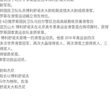
尉军衔。
邦国民卫队队员博利舒诺夫大尉和斯皮措夫大尉成绩滑雪，
罗斯在滑雪运动确立领先地位。
年 2月 6日俄罗斯国民卫队乌拉尔警区总局高级教练员兼滑雪功
亚历山大·博利舒诺夫在北京奥冬季奥运会滑雪混合两项赛时，获得
罗斯国家奥运会队金质奖章。
·博利舒诺夫是唯一的滑雪运动员。他是 2018 年奥运会四次
多次世界滑雪冠军，两次大晶球得奖人，两次滑雪之旅得奖人，三
得奖人。
获得银质奖章。
滑雪功勋运动员，
尉和杰尼
总局长以博利舒诺夫
兵作为榜样。佐洛
利舒诺夫大和杰尼