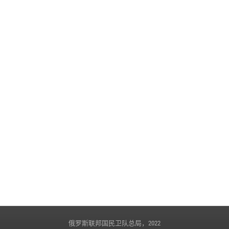
2023年5月22日, 16:37
维克托尔·佐洛托夫大将出席协调委员会的会议
2023年5月22日, 13:54
俄罗斯联邦国民卫队总局，2022