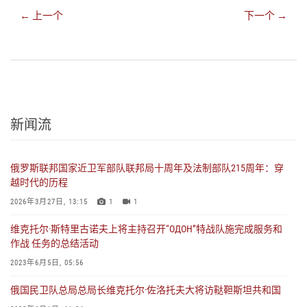
← 上一个
下一个 →
新闻流
俄罗斯联邦国家近卫军部队联邦局十周年及法制部队215周年：穿
越时代的历程
2026年3月27日, 13:15
1
1
维克托尔·斯特里古诺夫上将主持召开“ОДОН”特战队施完成服务和
作战 任务的总结活动
2023年6月5日, 05:56
俄国民卫队总局总局长维克托尔·佐洛托夫大将访鞑靼斯坦共和国