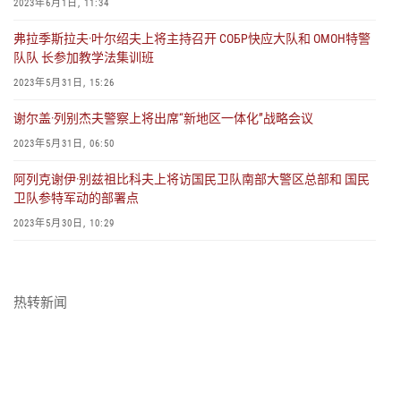
2023年6月1日, 11:34
弗拉季斯拉夫·叶尔绍夫上将主持召开 СОБР快应大队和 ОМОН特警
队队 长参加教学法集训班
2023年5月31日, 15:26
谢尔盖·列别杰夫警察上将出席“新地区一体化”战略会议
2023年5月31日, 06:50
阿列克谢伊·别兹祖比科夫上将访国民卫队南部大警区总部和 国民
卫队参特军动的部署点
2023年5月30日, 10:29
俄罗斯联邦总统授予参特军动的军官勇敢勋章
2023年5月24日, 07:44
热转新闻
俄国民卫队召开联合指挥部的会议
2023年5月23日, 17:44
阿列克谢伊·别兹祖比科夫上将赴鞑靼斯坦共和国 进行工作访问