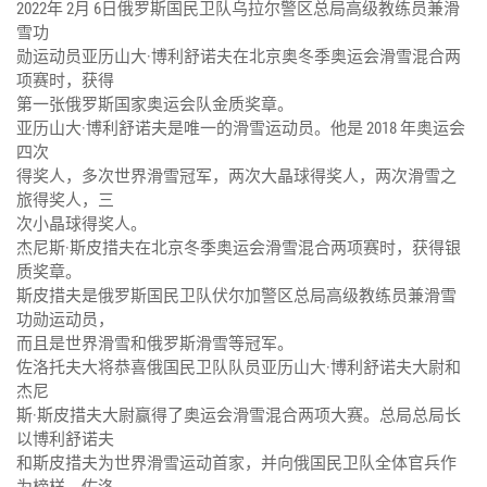
2022年 2月 6日俄罗斯国民卫队乌拉尔警区总局高级教练员兼滑
雪功
勋运动员亚历山大·博利舒诺夫在北京奥冬季奥运会滑雪混合两
项赛时，获得
第一张俄罗斯国家奥运会队金质奖章。
亚历山大·博利舒诺夫是唯一的滑雪运动员。他是 2018 年奥运会
四次
得奖人，多次世界滑雪冠军，两次大晶球得奖人，两次滑雪之
旅得奖人，三
次小晶球得奖人。
杰尼斯·斯皮措夫在北京冬季奥运会滑雪混合两项赛时，获得银
质奖章。
斯皮措夫是俄罗斯国民卫队伏尔加警区总局高级教练员兼滑雪
功勋运动员，
而且是世界滑雪和俄罗斯滑雪等冠军。
佐洛托夫大将恭喜俄国民卫队队员亚历山大·博利舒诺夫大尉和
杰尼
斯·斯皮措夫大尉赢得了奥运会滑雪混合两项大赛。总局总局长
以博利舒诺夫
和斯皮措夫为世界滑雪运动首家，并向俄国民卫队全体官兵作